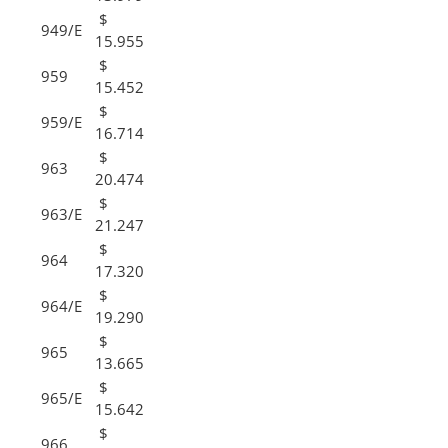
$
949/E
15.955
$
959
15.452
$
959/E
16.714
$
963
20.474
$
963/E
21.247
$
964
17.320
$
964/E
19.290
$
965
13.665
$
965/E
15.642
$
966