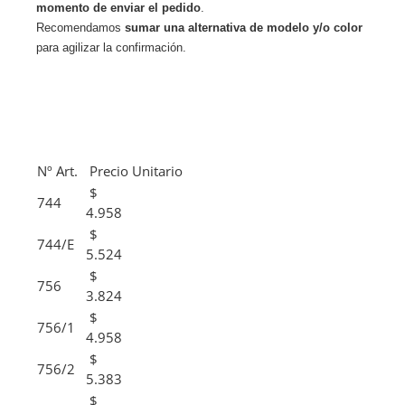
momento de enviar el pedido
.
Recomendamos
sumar una alternativa de modelo y/o color
para agilizar la confirmación.
Nº Art.
Precio Unitario
$
744
4.958
$
744/E
5.524
$
756
3.824
$
756/1
4.958
$
756/2
5.383
$