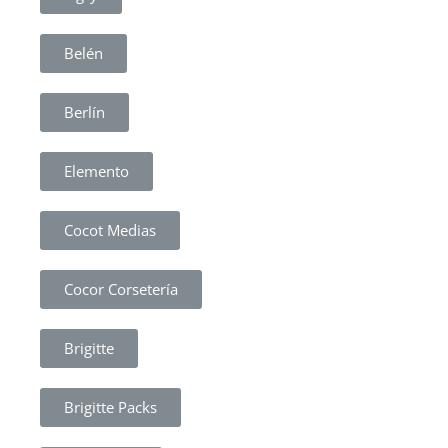
Belén
Berlín
Elemento
Cocot Medias
Cocor Corsetería
Brigitte
Brigitte Packs