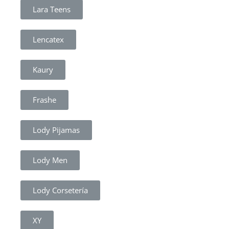
Lara Teens
Lencatex
Kaury
Frashe
Lody Pijamas
Lody Men
Lody Corsetería
XY