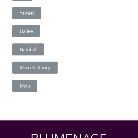
Yamiel
Uailee
Natubel
Marcela Koury
Maia